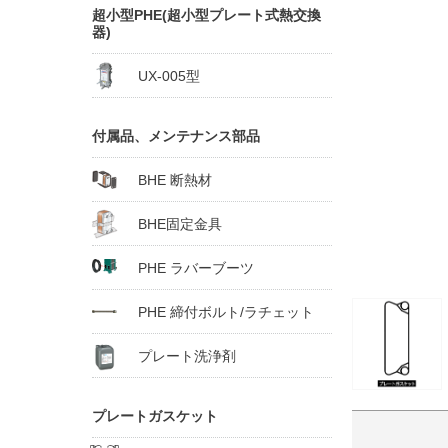
超小型PHE(超小型プレート式熱交換
器)
UX-005型
付属品、メンテナンス部品
BHE 断熱材
BHE固定金具
PHE ラバーブーツ
PHE 締付ボルト/ラチェット
プレート洗浄剤
プレートガスケット