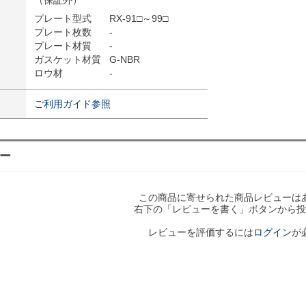
（保証外）
プレート型式
RX-91□～99□
プレート枚数
-
プレート材質
-
ガスケット材質
G-NBR
ロウ材
-
ご利用ガイド参照
ー
この商品に寄せられた商品レビューは
右下の「レビューを書く」ボタンから投
レビューを評価するには
ログイン
が