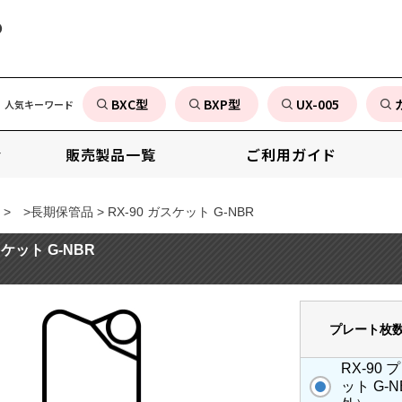
の
BXC型
BXP型
UX-005
人気キーワード
販売製品一覧
ご利用ガイド
>
>長期保管品 > RX-90 ガスケット G-NBR
スケット G-NBR
プレート枚
RX-90
ット G-