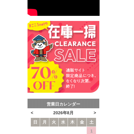
営業日カレンダー
<
2026年8月
>
日
月
火
水
木
金
土
1