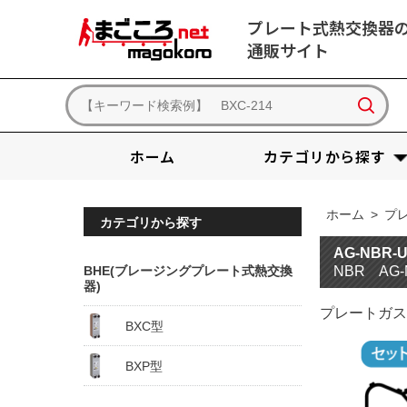
プレート式熱交換器
通販サイト
ホーム
カテゴリから探す
ホーム
>
プ
カテゴリから探す
AG-NBR
BHE(ブレージングプレート式熱交換
NBR AG
器)
プレートガス
BXC型
BXP型