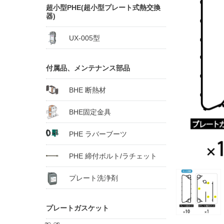
超小型PHE(超小型プレート式熱交換
器)
UX-005型
付属品、メンテナンス部品
BHE 断熱材
BHE固定金具
PHE ラバーブーツ
PHE 締付ボルト/ラチェット
プレート洗浄剤
プレートガスケット