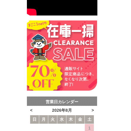
営業日カレンダー
<
2026年8月
>
日
月
火
水
木
金
土
1