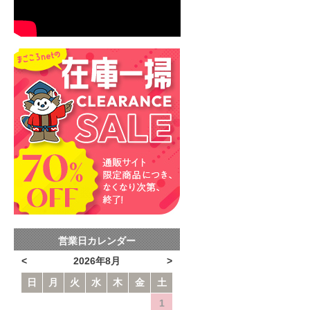
営業日カレンダー
<
2026年8月
>
日
月
火
水
木
金
土
1