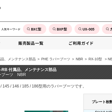
の
BXC型
BXP型
UX-005
人気キーワード
販売製品一覧
ご利用ガイド
属品、メンテナンス部品
>
PHE ラバーブーツ
>
NBR
>
RX-10型
> N
10-RB 付属品、メンテナンス部品
ーブーツ NBR
36 / 145 / 146 / 185 / 186型用のラバーブーツです。
プレート枚