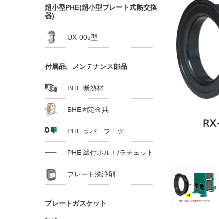
超小型PHE(超小型プレート式熱交換
器)
UX-005型
付属品、メンテナンス部品
BHE 断熱材
BHE固定金具
PHE ラバーブーツ
PHE 締付ボルト/ラチェット
プレート洗浄剤
プレートガスケット