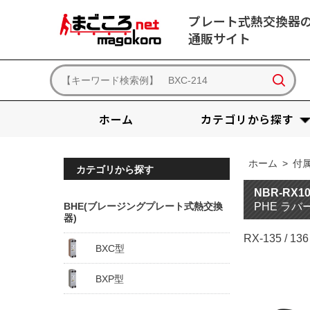
プレート式熱交換器
通販サイト
ホーム
カテゴリから探す
ホーム
>
付
カテゴリから探す
NBR-RX
BHE(ブレージングプレート式熱交換
PHE ラバ
器)
RX-135 / 1
BXC型
BXP型