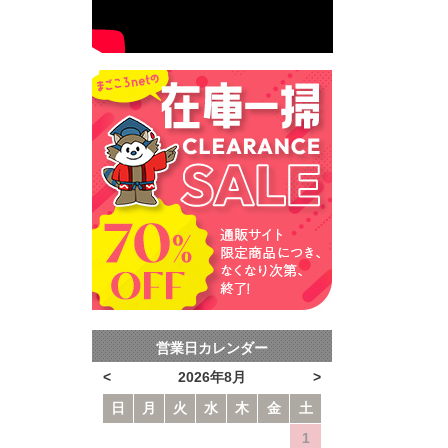
営業日カレンダー
<
2026年8月
>
日
月
火
水
木
金
土
1