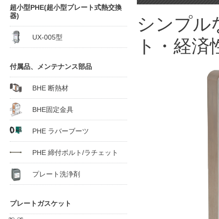
超小型PHE(超小型プレート式熱交換
器)
シンプル
UX-005型
ト・経済
付属品、メンテナンス部品
BHE 断熱材
BHE固定金具
PHE ラバーブーツ
PHE 締付ボルト/ラチェット
プレート洗浄剤
プレートガスケット