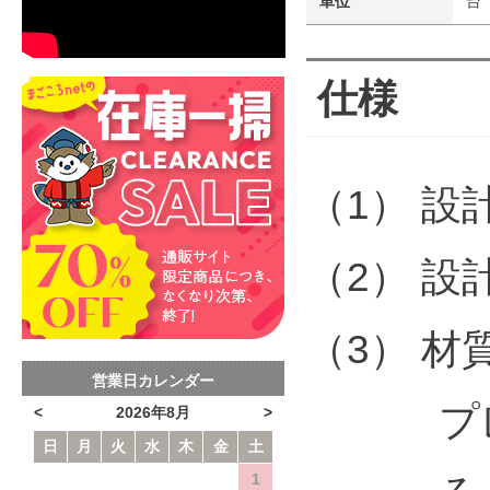
単位
台
仕様
（1） 設計
（2） 設
（3） 材
営業日カレンダー
プレート
<
2026年8月
>
日
月
火
水
木
金
土
1