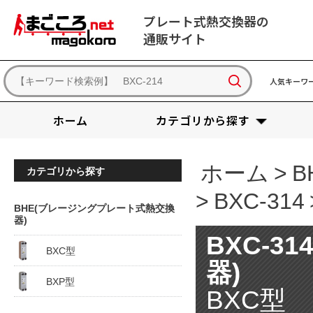
プレート式熱交換器の
通販サイト
人気キーワ
ホーム
カテゴリから探す
ホーム
>
B
カテゴリから探す
>
BXC-314
BHE(ブレージングプレート式熱交換
器)
BXC-3
BXC型
器)
BXP型
BXC型 B