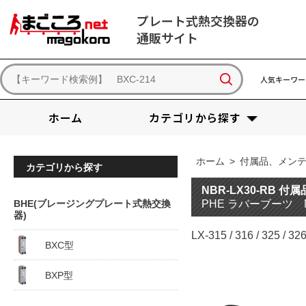
プレート式熱交換器の
通販サイト
人気キーワー
ホーム
カテゴリから探す
ホーム
>
付属品、メン
カテゴリから探す
NBR-LX30-RB 
BHE(ブレージングプレート式熱交換
PHE ラバーブーツ 
器)
LX-315 / 316 / 325
BXC型
BXP型