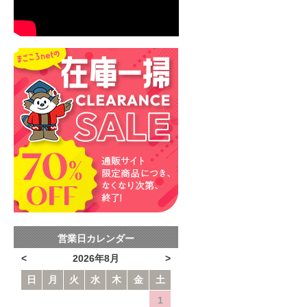
営業日カレンダー
<
2026年8月
>
日
月
火
水
木
金
土
1