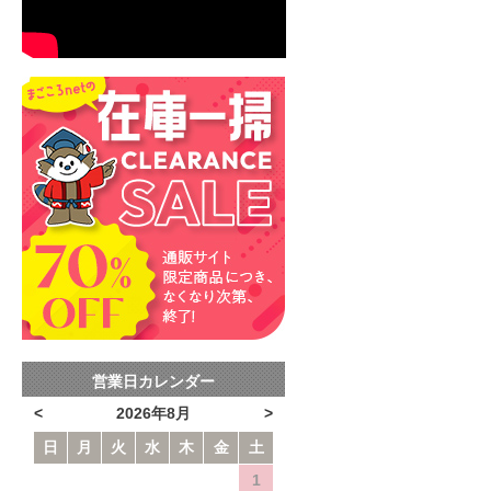
営業日カレンダー
<
2026年8月
>
日
月
火
水
木
金
土
1