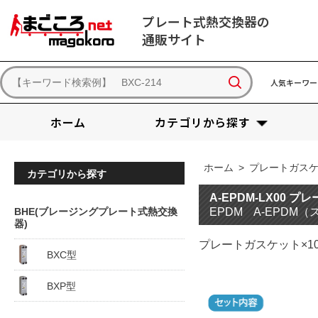
プレート式熱交換器の
通販サイト
人気キーワー
ホーム
カテゴリから探す
ホーム
>
プレートガス
カテゴリから探す
A-EPDM-LX00 
BHE(ブレージングプレート式熱交換
EPDM A-EPDM
器)
プレートガスケット×1
BXC型
BXP型