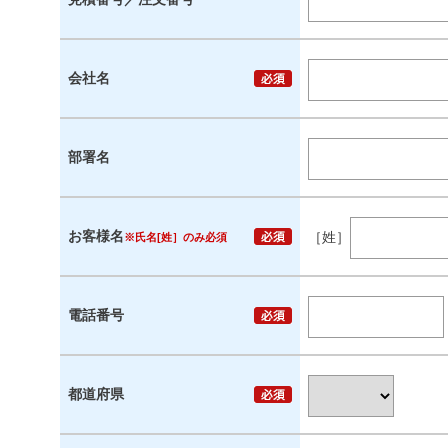
会社名
部署名
お客様名
［姓］
※氏名[姓］のみ必須
電話番号
都道府県