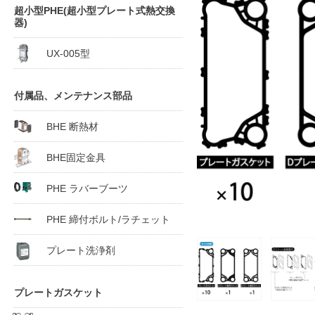
超小型PHE(超小型プレート式熱交換
器)
UX-005型
付属品、メンテナンス部品
BHE 断熱材
BHE固定金具
PHE ラバーブーツ
PHE 締付ボルト/ラチェット
プレート洗浄剤
プレートガスケット