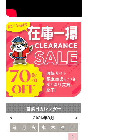
営業日カレンダー
<
2026年8月
>
日
月
火
水
木
金
土
1