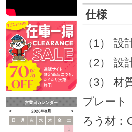
仕様
（1） 設計
（2） 設
（3） 材
プレート：
営業日カレンダー
<
2026年8月
>
ろう材：C
日
月
火
水
木
金
土
1