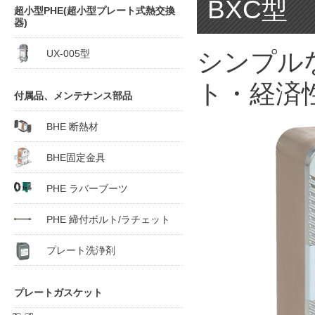
BXC型 B
超小型PHE(超小型プレート式熱交換
器)
UX-005型
シンプル
ト・経済
付属品、メンテナンス部品
BHE 断熱材
BHE固定金具
PHE ラバーブーツ
PHE 締付ボルト/ラチェット
プレート洗浄剤
プレートガスケット