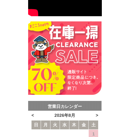
営業日カレンダー
<
2026年8月
>
日
月
火
水
木
金
土
1