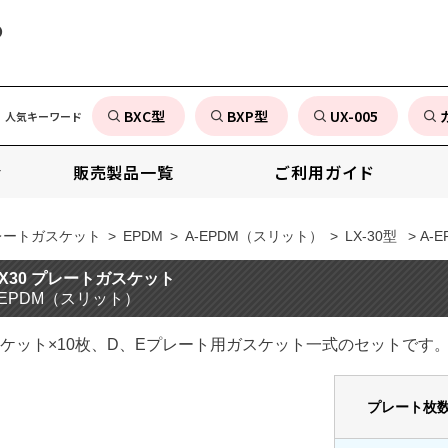
の
BXC型
BXP型
UX-005
人気キーワード
販売製品一覧
ご利用ガイド
レートガスケット
>
EPDM
>
A-EPDM（スリット）
>
LX-30型
> A-E
-LX30 プレートガスケット
-EPDM（スリット）
ケット×10枚、D、Eプレート用ガスケット一式のセットです
プレート枚