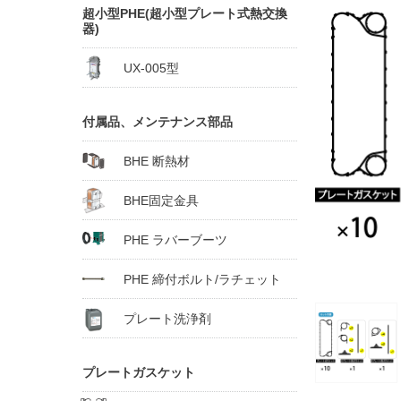
超小型PHE(超小型プレート式熱交換
器)
UX-005型
付属品、メンテナンス部品
BHE 断熱材
BHE固定金具
PHE ラバーブーツ
PHE 締付ボルト/ラチェット
プレート洗浄剤
プレートガスケット