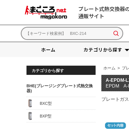
プレート式熱交換器
通販サイト
ホーム
カテゴリから探す
ホーム
>
プ
カテゴリから探す
A-EPDM
BHE(ブレージングプレート式熱交換
EPDM A
器)
プレートガス
BXC型
BXP型