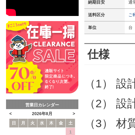
納期目安
通
送料区分
ご
単位
台
仕様
（1） 設計
（2） 設
営業日カレンダー
<
2026年8月
>
（3） 材
日
月
火
水
木
金
土
1