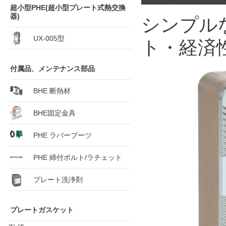
超小型PHE(超小型プレート式熱交換
器)
シンプル
UX-005型
ト・経済
付属品、メンテナンス部品
BHE 断熱材
BHE固定金具
PHE ラバーブーツ
PHE 締付ボルト/ラチェット
プレート洗浄剤
プレートガスケット