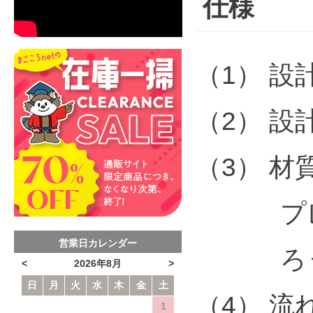
仕様
（1） 設計
（2） 設
（3） 材
プレート
営業日カレンダー
ろう材
<
2026年8月
>
日
月
火
水
木
金
土
（4） 流
1