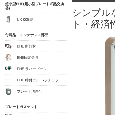
超小型PHE(超小型プレート式熱交換
器)
シンプル
UX-005型
ト・経済
付属品、メンテナンス部品
BHE 断熱材
BHE固定金具
PHE ラバーブーツ
PHE 締付ボルト/ラチェット
プレート洗浄剤
プレートガスケット