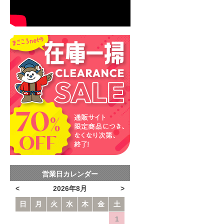
営業日カレンダー
<
2026年8月
>
日
月
火
水
木
金
土
1