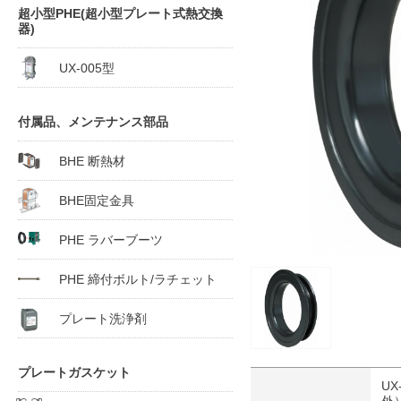
超小型PHE(超小型プレート式熱交換
器)
UX-005型
付属品、メンテナンス部品
BHE 断熱材
BHE固定金具
PHE ラバーブーツ
PHE 締付ボルト/ラチェット
プレート洗浄剤
プレートガスケット
UX