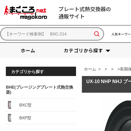
プレート式熱交換器の
通販サイト
人気キーワー
ホーム
カテゴリから探す
ホーム
>
>
>
>長期保
カテゴリから探す
UX-10 NHP NHJ 
BHE(ブレージングプレート式熱交換
器)
BXC型
BXP型