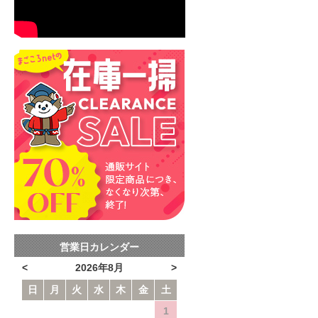
営業日カレンダー
<
2026年8月
>
日
月
火
水
木
金
土
1