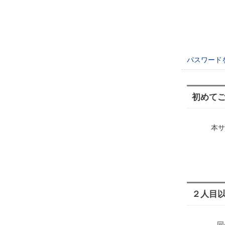
パスワード
初めて
本サ
２人目
同