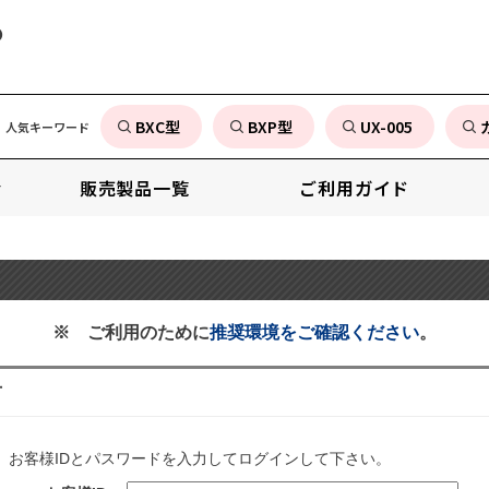
の
BXC型
BXP型
UX-005
人気キーワード
販売製品一覧
ご利用ガイド
※ ご利用のために
推奨環境をご確認ください
。
方
、お客様IDとパスワードを入力してログインして下さい。