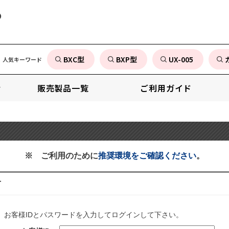
の
BXC型
BXP型
UX-005
人気キーワード
販売製品一覧
ご利用ガイド
※ ご利用のために
推奨環境をご確認ください
。
方
、お客様IDとパスワードを入力してログインして下さい。