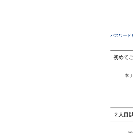
パスワード
初めて
本サ
２人目
同