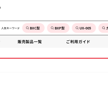
の
BXC型
BXP型
UX-005
人気キーワード
販売製品一覧
ご利用ガイド