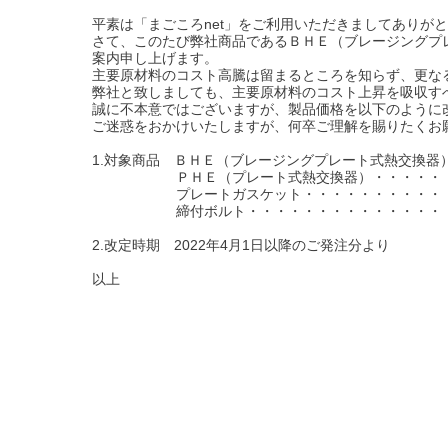
平素は「まごころnet」をご利用いただきましてありが
さて、このたび弊社商品であるＢＨＥ（ブレージングプ
案内申し上げます。
主要原材料のコスト高騰は留まるところを知らず、更な
弊社と致しましても、主要原材料のコスト上昇を吸収す
誠に不本意ではございますが、製品価格を以下のように
ご迷惑をおかけいたしますが、何卒ご理解を賜りたくお
1.対象商品 ＢＨＥ（ブレージングプレート式熱交換器
ＰＨＥ（プレート式熱交換器）・・・・・・・・
プレートガスケット・・・・・・・・・・・・・
締付ボルト・・・・・・・・・・・・・・・・・
2.改定時期 2022年4月1日以降のご発注分より
以上