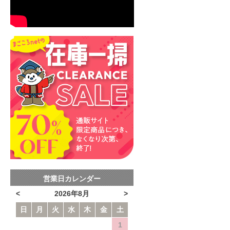
営業日カレンダー
<
2026年8月
>
日
月
火
水
木
金
土
1